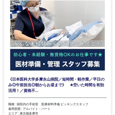
《日本医科大学多摩永山病院／短時間・軽作業／平日の
み◎午前担当◎朝からお昼まで》
★
空いた時間を有効
活用！／資格不...
職種 : 病院内の手術室 医療材料準備 ピッキングスタッフ
雇用形態 : アルバイト・パート
エリア : 東京都多摩市