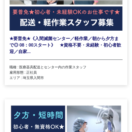
★
要普免
★
《入間滅菌センター／軽作業／朝から夕方ま
で◎ 08：00スタート》
★
資格不要・未経験・初心者歓
迎／自家...
職種 : 医療器具配送とセンター内の作業スタッフ
雇用形態 : 正社員
エリア : 埼玉県入間市