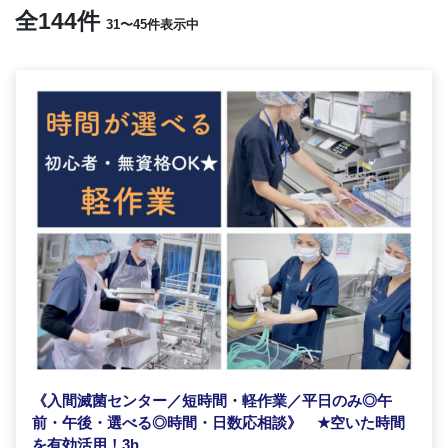
全144件
31〜45件表示中
《入間滅菌センター／短時間・軽作業／平日のみ◎午
前・午後・選べる◎時間・日数応相談》
★
空いた時間
を有効活用！3h...