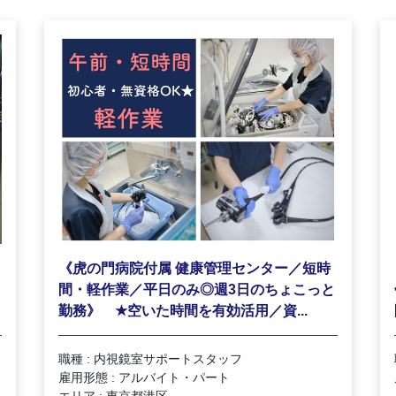
《虎の門病院付属 健康管理センター／短時
間・軽作業／平日のみ◎週3日のちょこっと
★
勤務》
空いた時間を有効活用／資...
職種 : 内視鏡室サポートスタッフ
雇用形態 : アルバイト・パート
エリア : 東京都港区