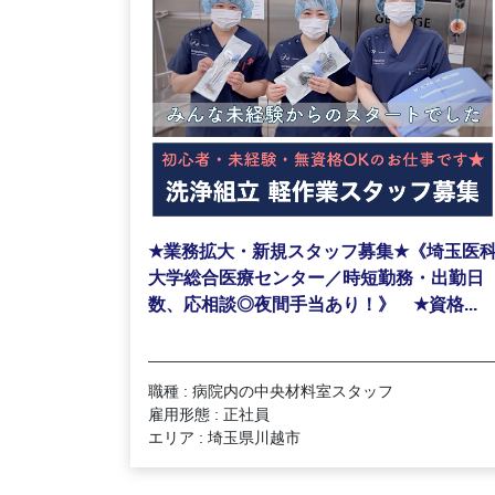
★
★
業務拡大・新規スタッフ募集
《埼玉医
大学総合医療センター／時短勤務・出勤日
★
数、応相談◎夜間手当あり！》
資格...
職種 : 病院内の中央材料室スタッフ
雇用形態 : 正社員
エリア : 埼玉県川越市