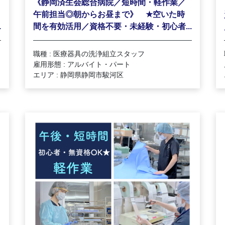
《静岡済生会総合病院／短時間・軽作業／
★
午前担当◎朝からお昼まで》
空いた時
.
間を有効活用／資格不要・未経験・初心者...
職種 : 医療器具の洗浄組立スタッフ
雇用形態 : アルバイト・パート
エリア : 静岡県静岡市駿河区