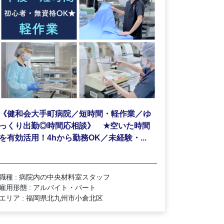
《健和会大手町病院／短時間・軽作業／ゆ
★
っくり出勤◎時間応相談》
空いた時間
を有効活用！4hから勤務OK／未経験・...
職種 : 病院内の中央材料室スタッフ
雇用形態 : アルバイト・パート
エリア : 福岡県北九州市小倉北区