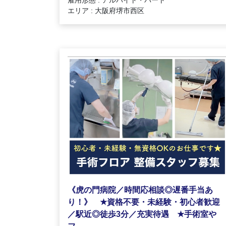
エリア : 大阪府堺市西区
《虎の門病院／時間応相談◎遅番手当あ
★
り！》
資格不要・未経験・初心者歓迎
★
／駅近◎徒歩3分／充実待遇
手術室や