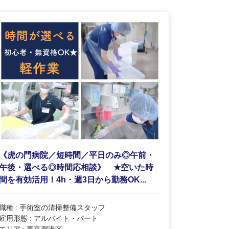
《虎の門病院／短時間／平日のみ◎午前・
★
午後・選べる◎時間応相談》
空いた時
間を有効活用！4h・週3日から勤務OK...
職種 : 手術室の清掃整備スタッフ
雇用形態 : アルバイト・パート
エリア : 東京都港区