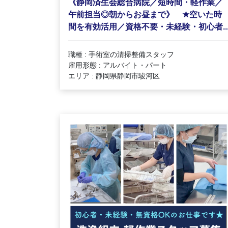
《静岡済生会総合病院／短時間・軽作業／
★
午前担当◎朝からお昼まで》
空いた時
間を有効活用／資格不要・未経験・初心者..
職種 : 手術室の清掃整備スタッフ
雇用形態 : アルバイト・パート
エリア : 静岡県静岡市駿河区