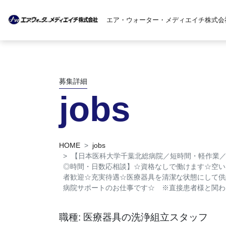
エア・ウォーター・メディエイチ株式会
募集詳細
jobs
HOME
jobs
【日本医科大学千葉北総病院／短時間・軽作業／
◎時間・日数応相談】☆資格なしで働けます☆空い
者歓迎☆充実待遇☆医療器具を清潔な状態にして供
病院サポートのお仕事です☆ ※直接患者様と関わ
職種: 医療器具の洗浄組立スタッフ