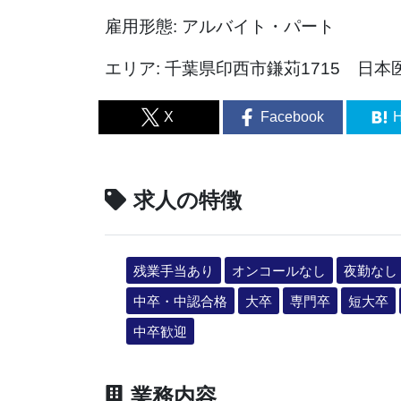
雇用形態: アルバイト・パート
エリア: 千葉県印西市鎌苅1715 日
X
Facebook
H
求人の特徴
残業手当あり
オンコールなし
夜勤なし
中卒・中認合格
大卒
専門卒
短大卒
中卒歓迎
業務内容