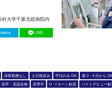
本医科大学千葉北総病院内
atena
LINE
深夜勤務なし
土日祝休み
平日のみ OK
週 3・4 日から O
高卒・高認合格
高専卒
U・I ターン歓迎
バイトデビュー歓