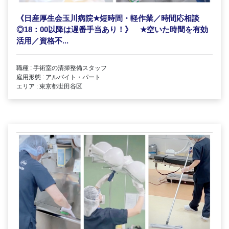
《日産厚生会玉川病院
★
短時間・軽作業／時間応相談
◎18：00以降は遅番手当あり！》
★
空いた時間を有効
活用／資格不...
職種 : 手術室の清掃整備スタッフ
雇用形態 : アルバイト・パート
エリア : 東京都世田谷区