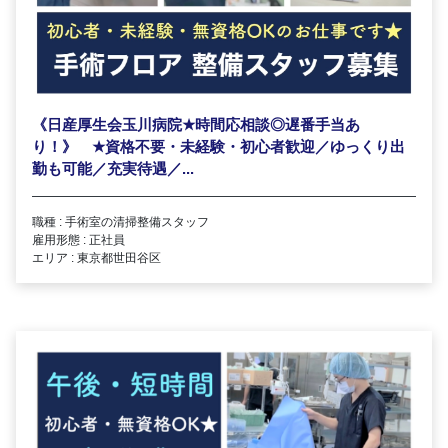
《日産厚生会玉川病院
★
時間応相談◎遅番手当あ
り！》
★
資格不要・未経験・初心者歓迎／ゆっくり出
勤も可能／充実待遇／...
職種 : 手術室の清掃整備スタッフ
雇用形態 : 正社員
エリア : 東京都世田谷区