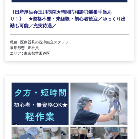
《日産厚生会玉川病院
★
時間応相談◎遅番手当あ
り！》
★
資格不要・未経験・初心者歓迎／ゆっくり出
勤も可能／充実待遇／...
職種 : 医療器具の洗浄組立スタッフ
雇用形態 : 正社員
エリア : 東京都世田谷区