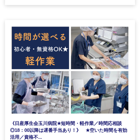
《日産厚生会玉川病院
★
短時間・軽作業／時間応相談
◎18：00以降は遅番手当あり！》
★
空いた時間を有効
活用／資格不...