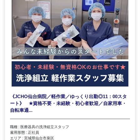
《JCHO仙台病院／軽作業／ゆっくり出勤◎11：00スタ
ート》
★
資格不要・未経験・初心者歓迎／自家用車・
自転車通...
職種 : 医療器具の洗浄組立スタッフ
雇用形態 : 正社員
エリア : 宮城県仙台市泉区