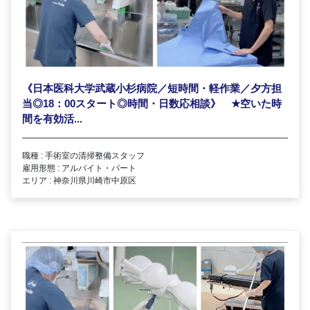
《日本医科大学武蔵小杉病院／短時間・軽作業／夕方担
当◎18：00スタート◎時間・日数応相談》
★
空いた時
間を有効活...
職種 : 手術室の清掃整備スタッフ
雇用形態 : アルバイト・パート
エリア : 神奈川県川崎市中原区