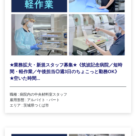
★
業務拡大・新規スタッフ募集
★
《筑波記念病院／短時
間・軽作業／午後担当◎週3日のちょこっと勤務OK》
★
空いた時間...
職種 : 病院内の中央材料室スタッフ
雇用形態 : アルバイト・パート
エリア : 茨城県つくば市